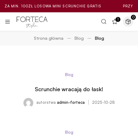
 ZA MIN. 100ZŁ LOSOWA MINI SCRUNCHIE GRATIS
PRZY ZAK
0
1
Strona główna
Blog
Blog
Blog
Scrunchie wracają do łask!
autorstwa
admin-forteca
2025-10-28
Blog