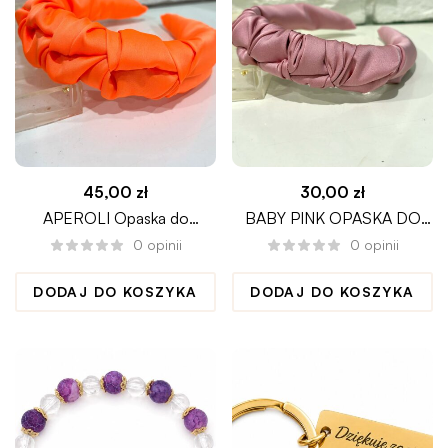
45,00
zł
30,00
zł
APEROLI Opaska do
BABY PINK OPASKA DO
włosów rozmiar L
WŁOSÓW CIENKA
0
opinii
0
opinii
MARSZCZONA
DODAJ DO KOSZYKA
DODAJ DO KOSZYKA