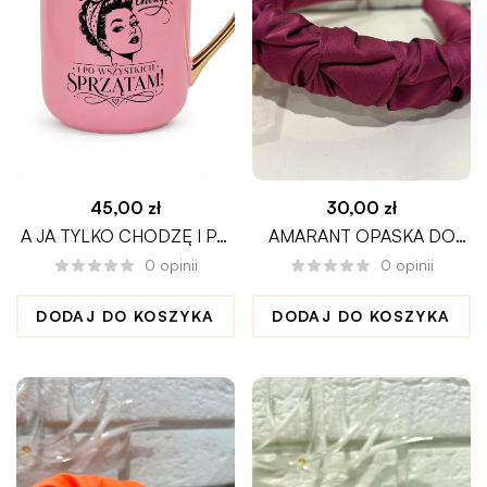
45,00
zł
30,00
zł
A JA TYLKO CHODZĘ I PO
AMARANT OPASKA DO
WSZYSTKICH SPRZĄTAM
WŁOSÓW CIENKA
0
opinii
0
opinii
PANI DOMU
MARSZCZONA
DODAJ DO KOSZYKA
DODAJ DO KOSZYKA