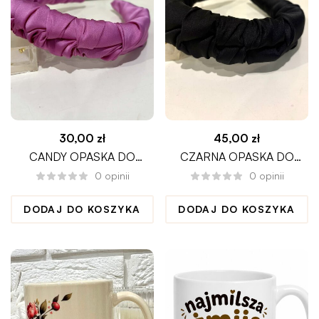
30,00
zł
45,00
zł
CANDY OPASKA DO
CZARNA OPASKA DO
WŁOSÓW CIENKA
WŁOSÓW BLACK
0
opinii
0
opinii
MARSZCZONA
ROZMIAR L
DODAJ DO KOSZYKA
DODAJ DO KOSZYKA