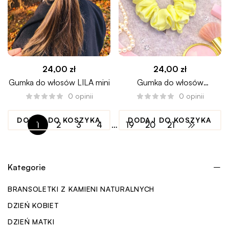
24,00
zł
24,00
zł
Gumka do włosów LILA mini
Gumka do włosów
LIMONCELLO mini
0
opinii
0
opinii
DODAJ DO KOSZYKA
DODAJ DO KOSZYKA
1
2
3
4
…
19
20
21
Kategorie
BRANSOLETKI Z KAMIENI NATURALNYCH
DZIEŃ KOBIET
DZIEŃ MATKI