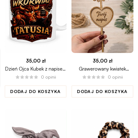
35,00
zł
35,00
zł
Dzień Ojca Kubek z napisem
Grawerowany kwiatek
NIE WKU*WIAJ TATUSIA
personalizowany twój napis
0
opinii
0
opinii
DODAJ DO KOSZYKA
DODAJ DO KOSZYKA