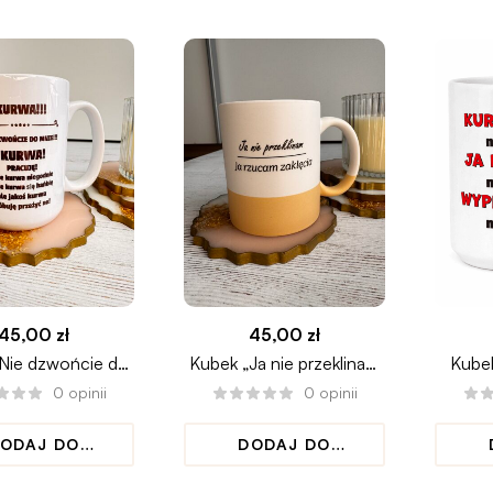
45,00
zł
45,00
zł
Nie dzwońcie do
Kubek „Ja nie przeklinam
Kubek
ie” z kotem
ja rzucam zaklęcia”
0
opinii
0
opinii
ODAJ DO
DODAJ DO
KOSZYKA
KOSZYKA