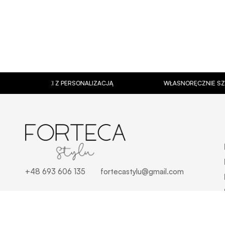
KUBKI Z PERSONALIZACJĄ
WŁASNORĘCZNIE SZYTY SCRUN
+48 693 606 135
fortecastylu@gmail.com