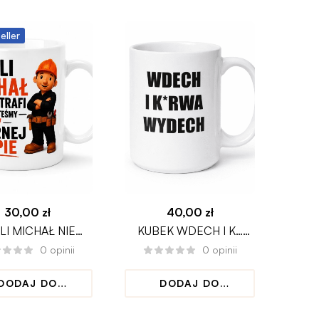
eller
30,00
zł
40,00
zł
LI MICHAŁ NIE
KUBEK WDECH I K…
POTRAFI
WYDECH DUŻA
0
opinii
0
opinii
SONALIZOWANY
POJEMNOŚĆ
KUBEK
DODAJ DO
DODAJ DO
KOSZYKA
KOSZYKA