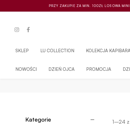
PRZY ZAKUPIE ZA MIN. 100ZŁ LOSOWA MINI SCRUNCHIE GRATIS
SKLEP
LU COLLECTION
KOLEKCJA KAPIBAR
NOWOŚCI
DZIEŃ OJCA
PROMOCJA
DZ
Kategorie
1–24 z