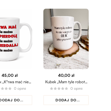
45,00
zł
40,00
zł
 „K*rwa mać nie
Kubek „Mam tyle roboty
można”
że nie wiem co olać jako
0
opinii
0
opinii
pierwsze”
DODAJ DO
DODAJ DO
KOSZYKA
KOSZYKA