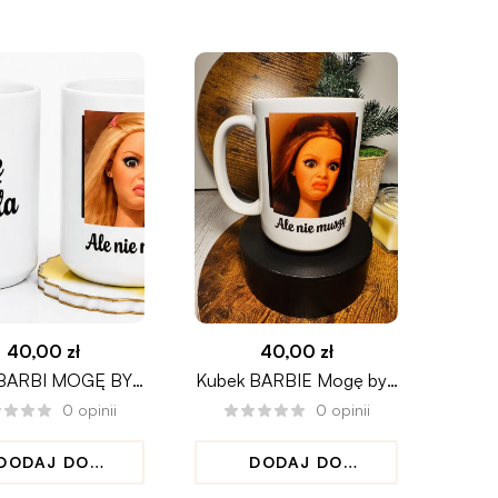
40,00
zł
40,00
zł
 BARBI MOGĘ BYĆ
Kubek BARBIE Mogę być
 ALE NIE MUSZĘ
miła ale nie muszę
0
opinii
0
opinii
DODAJ DO
DODAJ DO