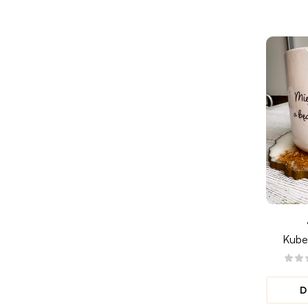
Kube
D