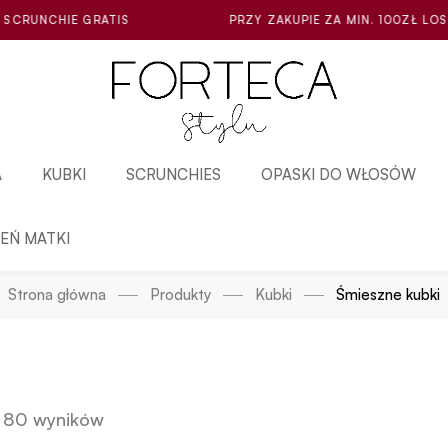
PRZY ZAKUPIE ZA MIN. 100ZŁ LOSOWA MINI SCRUNCHI
A
KUBKI
SCRUNCHIES
OPASKI DO WŁOSÓW
IEŃ MATKI
Strona główna
Produkty
Kubki
Śmieszne kubki
 80 wyników