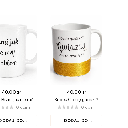
KOSZYKA
KOSZYKA
40,00
zł
40,00
zł
Brzmi jak nie mój
Kubek Co się gapisz ?
problem
Gwiazdy nie widziałeś
0
opinii
0
opinii
DODAJ DO
DODAJ DO