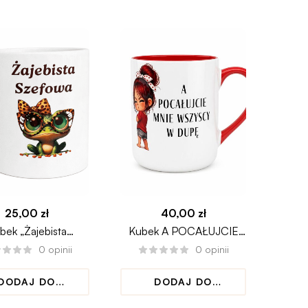
25,00
zł
40,00
zł
bek „Żajebista
Kubek A POCAŁUJCIE
szefowa”
MNIE WSZYSCY W D*PĘ
0
opinii
0
opinii
DODAJ DO
DODAJ DO
KOSZYKA
KOSZYKA