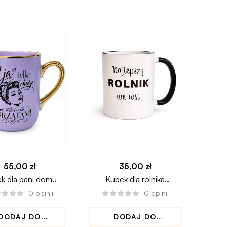
KOSZYKA
KOSZYKA
55,00
zł
35,00
zł
k dla pani domu
Kubek dla rolnika
„Najlepszy rolnik we wsi”
0
opinii
0
opinii
DODAJ DO
DODAJ DO