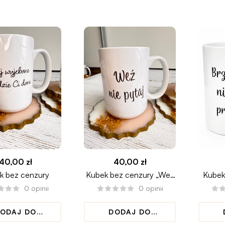
KOSZYKA
KOSZYKA
40,00
zł
40,00
zł
k bez cenzury
Kubek bez cenzury „Weź
Kubek 
nie pytaj”
0
opinii
0
opinii
ODAJ DO
DODAJ DO