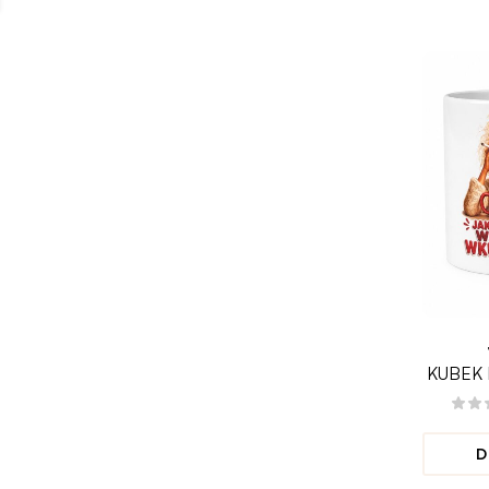
KUBEK 
WY M
D