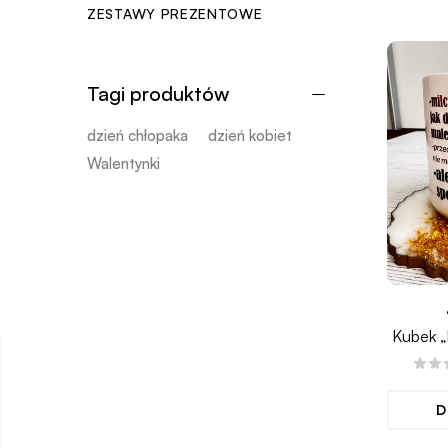
ZESTAWY PREZENTOWE
Tagi produktów
dzień chłopaka
dzień kobiet
Walentynki
Kubek „
mówi
D