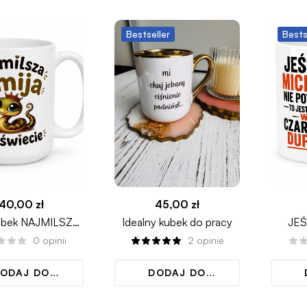
Bestseller
Bests
40,00
zł
45,00
zł
ubek NAJMILSZA
Idealny kubek do pracy
JEŚ
A NA ŚWIECIE
0
opinii
2
opinie
PER
ODAJ DO
DODAJ DO
KOSZYKA
KOSZYKA