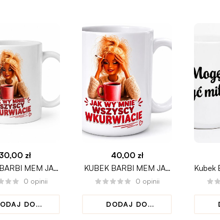
30,00
zł
40,00
zł
BARBI MEM JAK
KUBEK BARBI MEM JAK
Kubek
NIE WSZYSCY
WY MNIE WSZYSCY
MIŁA
0
opinii
0
opinii
WKU*WIACIE
ODAJ DO
DODAJ DO