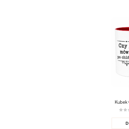
Kubek
P
D