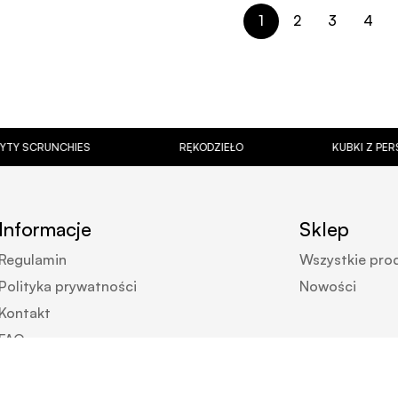
KOSZYKA
KOSZYKA
1
2
3
4
CHIES
RĘKODZIEŁO
KUBKI Z PERSONALIZAC
Informacje
Sklep
Regulamin
Wszystkie pro
Polityka prywatności
Nowości
Kontakt
FAQ