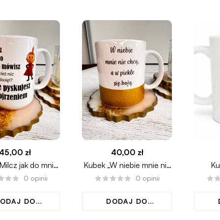
45,00
zł
40,00
zł
Milcz jak do mnie
Kubek „W niebie mnie nie
Ku
sz” z Małą Mi
chcą a w piekle się boją”
0
opinii
0
opinii
ODAJ DO
DODAJ DO
KOSZYKA
KOSZYKA