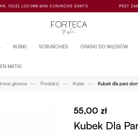
NI SCRUNCHIE GRATIS
PRZY ZAKUPIE ZA MIN. 100ZŁ 
A
KUBKI
SCRUNCHIES
OPASKI DO WŁOSÓW
IEŃ MATKI
trona główna
Produkty
Kubki
Kubek dla pani do
55,00
zł
Kubek Dla Pa