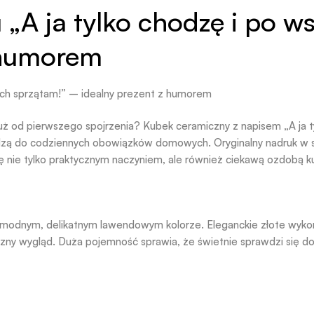
„A ja tylko chodzę i po ws
 humorem
kich sprzątam!” – idealny prezent z humorem
ż od pierwszego spojrzenia? Kubek ceramiczny z napisem „A ja ty
zą do codziennych obowiązków domowych. Oryginalny nadruk w sty
ę nie tylko praktycznym naczyniem, ale również ciekawą ozdobą ku
w modnym, delikatnym lawendowym kolorze. Eleganckie złote wyko
ny wygląd. Duża pojemność sprawia, że świetnie sprawdzi się do 