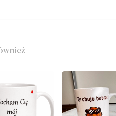
ównież