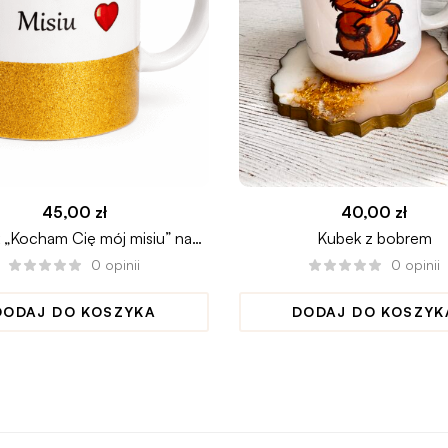
45,00
zł
40,00
zł
 „Kocham Cię mój misiu” na
Kubek z bobrem
walentynki
0
opinii
0
opinii
DODAJ DO KOSZYKA
DODAJ DO KOSZYK