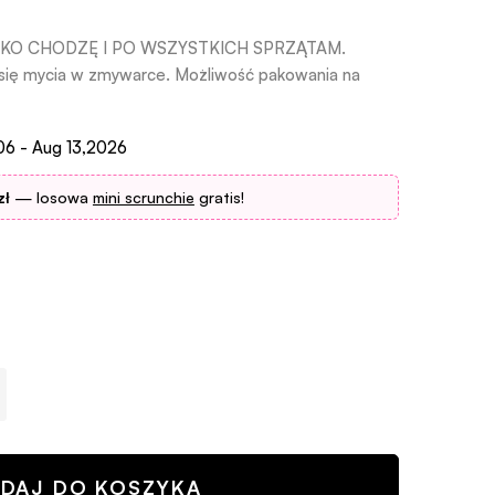
TYLKO CHODZĘ I PO WSZYSTKICH SPRZĄTAM.
się mycia w zmywarce. Możliwość pakowania na
06 - Aug 13,2026
zł
— losowa
mini scrunchie
gratis!
DAJ DO KOSZYKA