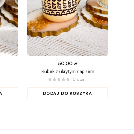
50,00
zł
Kubek z ukrytym napisem
Kub
0
opinii
A
DODAJ DO KOSZYKA