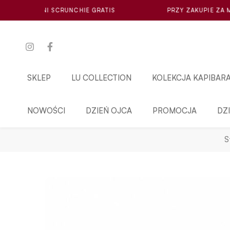
CHIE GRATIS
PRZY ZAKUPIE ZA MIN. 100ZŁ LOSOWA MI
SKLEP
LU COLLECTION
KOLEKCJA KAPIBAR
NOWOŚCI
DZIEŃ OJCA
PROMOCJA
DZ
S