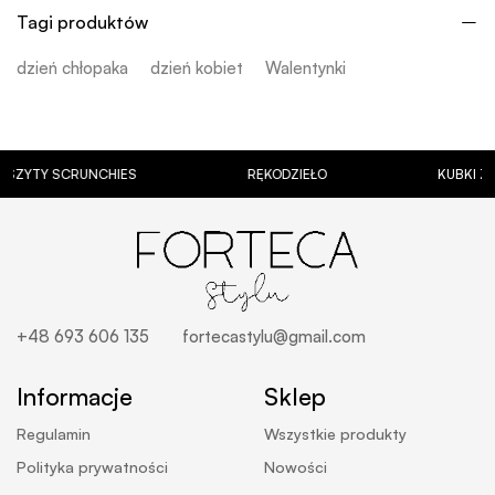
Tagi produktów
dzień chłopaka
dzień kobiet
Walentynki
YTY SCRUNCHIES
RĘKODZIEŁO
KUBKI Z PE
+48 693 606 135
fortecastylu@gmail.com
Informacje
Sklep
Regulamin
Wszystkie produkty
Polityka prywatności
Nowości