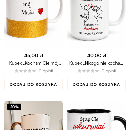
45,00
zł
40,00
zł
Kubek „Kocham Cię mój
Kubek „Nikogo nie kocham
misiu” na walentynki
tak mocno jak Ciebie”
0
opinii
0
opinii
DODAJ DO KOSZYKA
DODAJ DO KOSZYKA
-10%