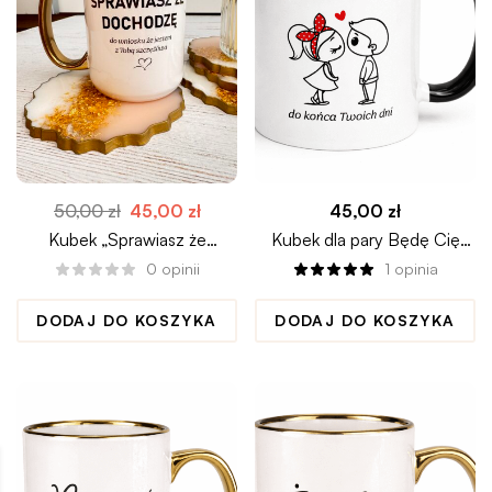
50,00
zł
45,00
zł
45,00
zł
Kubek „Sprawiasz że
Kubek dla pary Będę Cię
dochodzę do wniosku..”
wk*rwiać do końca twoich
0
opinii
1
opinia
dni
DODAJ DO KOSZYKA
DODAJ DO KOSZYKA