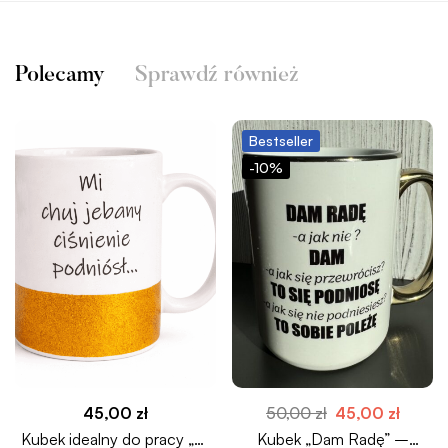
Polecamy
Sprawdź również
Bestseller
-10%
45,00
zł
50,00
zł
45,00
zł
Kubek idealny do pracy „Mi
Kubek „Dam Radę” –