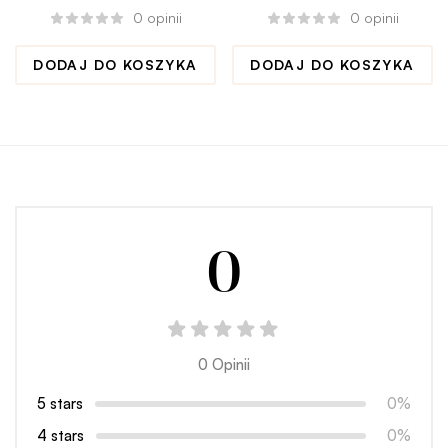
chu* j*bany ciśnienie
motywacja na co dzień
0
opinii
0
opinii
podniósł”
DODAJ DO KOSZYKA
DODAJ DO KOSZYKA
0
0 Opinii
5 stars
0%
4 stars
0%