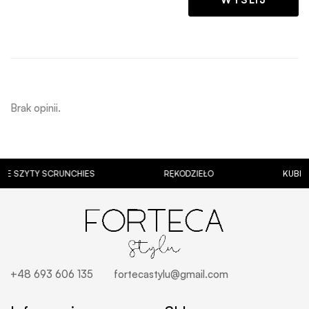
Brak opinii.
YTY SCRUNCHIES
RĘKODZIEŁO
KUBKI Z PE
+48 693 606 135
fortecastylu@gmail.com