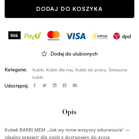
DODAJ DO KOSZYKA
Dodaj do ulubionych
Kategorie:
Kubki
,
Kubki dla niej
,
Kubki do pracy
,
Śmieszne
kubki
Udostępnij:
Opis
Kubek BARBI MEM „Jak wy mnie wszyscy wkurwiacie” –
idealny prezent dla osób z dystansem do życia