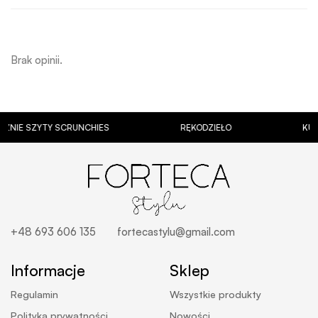
Brak opinii.
SZYTY SCRUNCHIES
RĘKODZIEŁO
KUBKI Z 
+48 693 606 135
fortecastylu@gmail.com
Informacje
Sklep
Regulamin
Wszystkie produkty
Polityka prywatności
Nowości