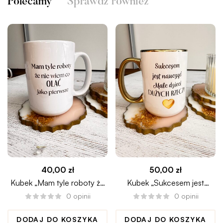
Polecamy
Sprawdź również
40,00
zł
50,00
zł
Kubek „Mam tyle roboty że
Kubek „Sukcesem jest
nie wiem co olać jako
nauczyć małe dzieci dużych
0
opinii
0
opinii
pierwsze”
rzeczy”
DODAJ DO KOSZYKA
DODAJ DO KOSZYKA