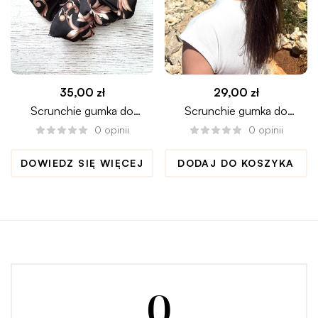
35,00
zł
29,00
zł
Scrunchie gumka do
Scrunchie gumka do
włosów LUXURY maxi
włosów LIMONCELLO
0
opinii
0
opinii
medium
DOWIEDZ SIĘ WIĘCEJ
DODAJ DO KOSZYKA
0