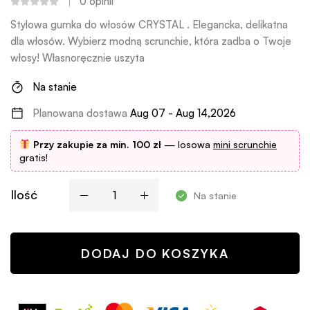
0
opinii
Stylowa gumka do włosów CRYSTAL . Elegancka, delikatna
dla włosów. Wybierz modną scrunchie, która zadba o Twoje
włosy! Własnoręcznie uszyta
Na stanie
Planowana dostawa
Aug 07 - Aug 14,2026
Przy zakupie za min. 100 zł
— losowa
mini scrunchie
gratis!
Ilość
Na stanie
DODAJ DO KOSZYKA