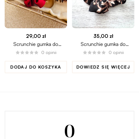
29,00
zł
35,00
zł
Scrunchie gumka do
Scrunchie gumka do
włosów CLARET medium
włosów LUXURY maxi
0
opinii
0
opinii
DODAJ DO KOSZYKA
DOWIEDZ SIĘ WIĘCEJ
0