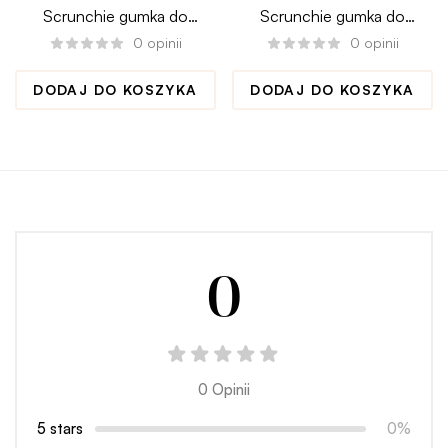
Scrunchie gumka do
Scrunchie gumka do
włosów KISS medium
włosów PUDER mini
0
opinii
0
opinii
DODAJ DO KOSZYKA
DODAJ DO KOSZYKA
0
0 Opinii
5 stars
0%