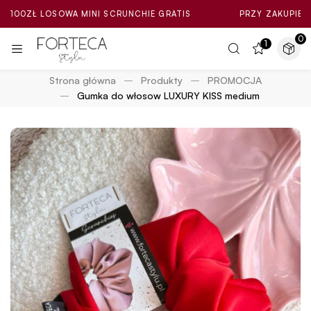
Ł LOSOWA MINI SCRUNCHIE GRATIS
PRZY ZAKUPIE ZA MIN.
0
1
Strona główna
Produkty
PROMOCJA
Gumka do włosow LUXURY KISS medium