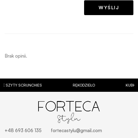
Brak opinii.
YTY SCRUNCHIES
RĘKODZIEŁO
KUBKI Z PER
+48 693 606 135
fortecastylu@gmail.com