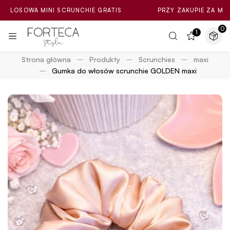
OWA MINI SCRUNCHIE GRATIS
PRZY ZAKUPIE ZA MIN. 100ZŁ
0
1
Strona główna
Produkty
Scrunchies
maxi
Gumka do włosów scrunchie GOLDEN maxi