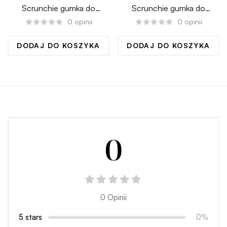
Scrunchie gumka do
Scrunchie gumka do
włosów BELLISSIMA maxi
włosów
0
opinii
0
opinii
BANANASMOOTHIE
medium
DODAJ DO KOSZYKA
DODAJ DO KOSZYKA
0
0 Opinii
5 stars
0%