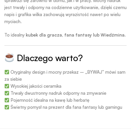
sprawdzi się zarówno w domu, jak i w pracy. Mocny nadruk
jest trwały i odporny na codzienne użytkowanie, dzięki czemu
napis i grafika wilka zachowują wyrazistość nawet po wielu
myciach.
To idealny
kubek dla gracza, fana fantasy lub Wiedźmina.
Dlaczego warto?
Oryginalny design i mocny przekaz – „BYWAJ” mówi sam
za siebie
Wysokiej jakości ceramika
Trwały dwustronny nadruk odporny na zmywanie
Pojemność idealna na kawę lub herbatę
Świetny pomysł na prezent dla fana fantasy lub gamingu