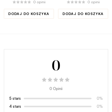
nie wiem co olać jako
łorom
0
opinii
0
opinii
pierwsze”
DODAJ DO KOSZYKA
DODAJ DO KOSZYKA
0
0 Opinii
5 stars
0%
4 stars
0%