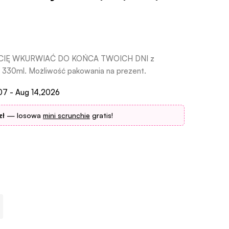
DĘ CIĘ WKURWIAĆ DO KOŃCA TWOICH DNI z
30ml. Możliwość pakowania na prezent.
07 - Aug 14,2026
zł
— losowa
mini scrunchie
gratis!