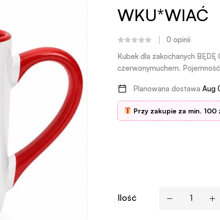
WKU*WIAĆ
0
opinii
Kubek dla zakochanych BĘ
czerwonymuchem. Pojemność 3
Planowana dostawa
Aug 
Przy zakupie za min. 100 
Ilość