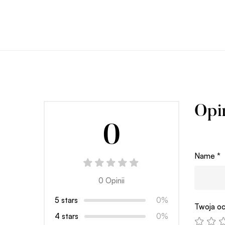
Opi
0
Name
*
0 Opinii
5 stars
0%
Twoja oc
4 stars
0%