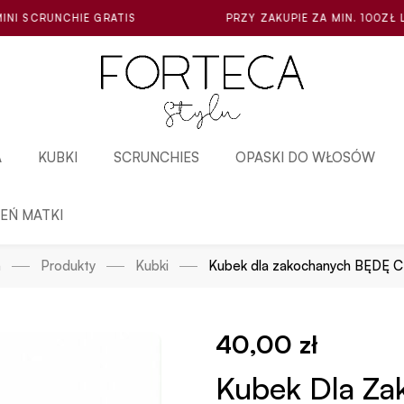
IS
PRZY ZAKUPIE ZA MIN. 100ZŁ LOSOWA MINI SCRUNC
A
KUBKI
SCRUNCHIES
OPASKI DO WŁOSÓW
IEŃ MATKI
a
Produkty
Kubki
Kubek dla zakochanych BĘDĘ
40,00
zł
Kubek Dla Za