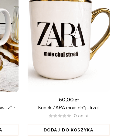
50,00
zł
wisz” z
Kubek ZARA mnie ch*j strzeli
0
opinii
A
DODAJ DO KOSZYKA