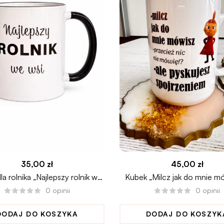
35,00
zł
45,00
zł
a rolnika „Najlepszy rolnik we
Kubek „Milcz jak do mnie mó
wsi”
Małą Mi
0
opinii
0
opinii
DODAJ DO KOSZYKA
DODAJ DO KOSZYK