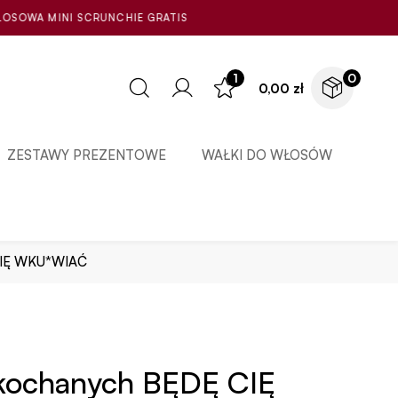
HIE GRATIS
1
0
0,00
zł
ZESTAWY PREZENTOWE
WAŁKI DO WŁOSÓW
 CIĘ WKU*WIAĆ
kochanych BĘDĘ CIĘ