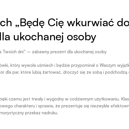
ch „Będę Cię wkurwiać do
la ukochanej osoby
a Twoich dni” – zabawny prezent dla ukochanej osoby
połówki, który wywoła uśmiech i będzie przypominał o Waszym wy
r dla par, które lubią żartować, droczyć się ze sobą i podchodzą
dzięki czemu jest trwały i wygodny w codziennym użytkowaniu. Kl
go charakteru i sprawia, że prezentuje się niezwykle efektowni
morystyczny przekaz nadruku.