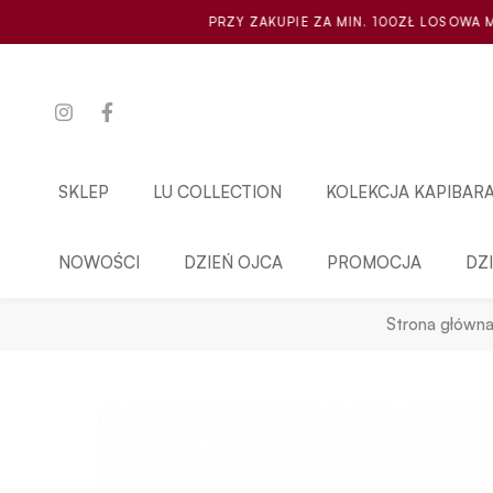
PRZY ZAKUPIE ZA MIN. 100ZŁ LOSOWA MINI SCRUNCHIE GRAT
SKLEP
LU COLLECTION
KOLEKCJA KAPIBAR
NOWOŚCI
DZIEŃ OJCA
PROMOCJA
DZ
Strona główn