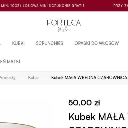
MINI SCRUNCHIE GRATIS
PRZY ZAKUPIE ZA MIN. 100ZŁ
A
KUBKI
SCRUNCHIES
OPASKI DO WŁOSÓW
IEŃ MATKI
Produkty
Kubki
Kubek MAŁA WREDNA CZAROWNICA
50,00
zł
Kubek MAŁ