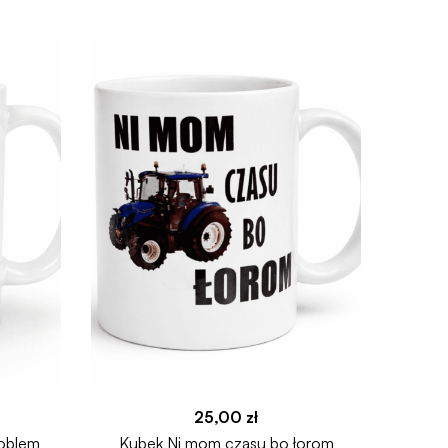
25,00
zł
roblem
Kubek Ni mom czasu bo łorom
Kub