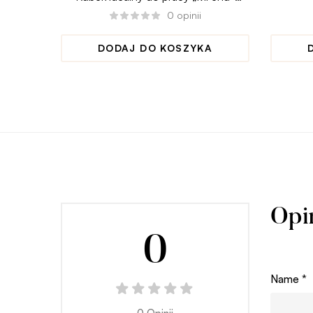
j*bany ciśnienie podniósł”
0
opinii
DODAJ DO KOSZYKA
Opi
0
Name
*