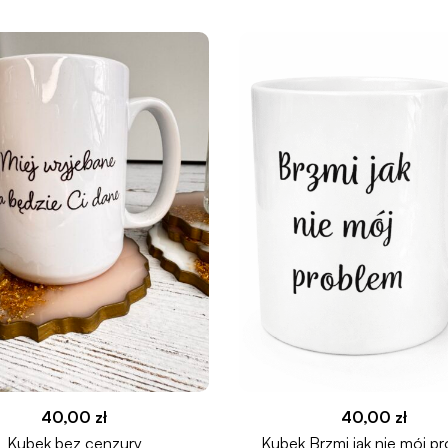
40,00
zł
40,00
zł
Kubek bez cenzury
Kubek Brzmi jak nie mój p