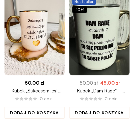
Bestseller
-10%
50,00
zł
50,00
zł
45,00
zł
Kubek „Sukcesem jest
Kubek „Dam Radę” –
nauczyć małe dzieci dużych
motywacja na co dzień
0
opinii
0
opinii
rzeczy”
DODAJ DO KOSZYKA
DODAJ DO KOSZYKA