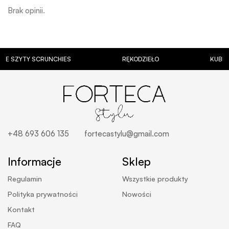
Brak opinii.
YTY SCRUNCHIES
RĘKODZIEŁO
KUBKI Z PE
+48 693 606 135
fortecastylu@gmail.com
Informacje
Sklep
Regulamin
Wszystkie produkty
Polityka prywatności
Nowości
Kontakt
FAQ