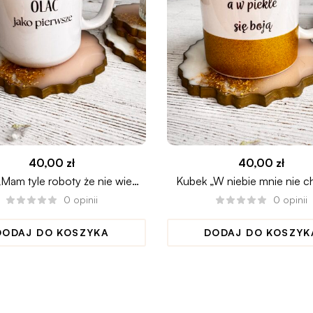
40,00
zł
40,00
zł
Mam tyle roboty że nie wiem
Kubek „W niebie mnie nie c
co olać jako pierwsze”
piekle się boją”
0
opinii
0
opinii
DODAJ DO KOSZYKA
DODAJ DO KOSZYK