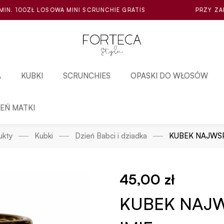
NI SCRUNCHIE GRATIS
PRZY ZAKUPIE ZA MIN. 100ZŁ L
A
KUBKI
SCRUNCHIES
OPASKI DO WŁOSÓW
IEŃ MATKI
ukty
Kubki
Dzień Babci i dziadka
KUBEK NAJWSP
45,00
zł
KUBEK NAJW