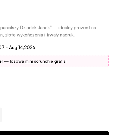
panialszy Dziadek Janek” – idealny prezent na
n, złote wykończenia i trwały nadruk.
07 - Aug 14,2026
zł
— losowa
mini scrunchie
gratis!