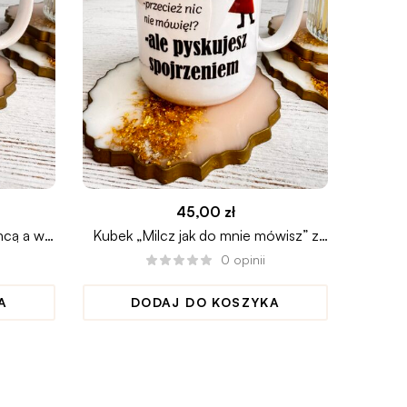
45,00
zł
hcą a w
Kubek „Milcz jak do mnie mówisz” z
Kube
Małą Mi
0
opinii
A
DODAJ DO KOSZYKA