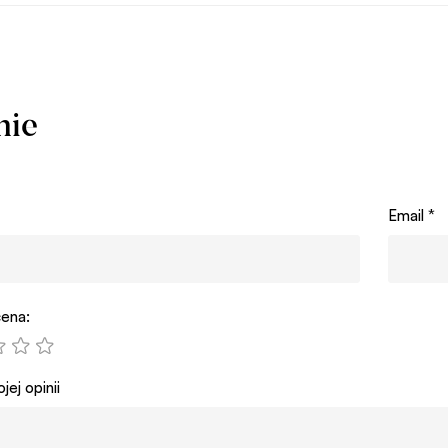
nie
Email
*
ena:
jej opinii