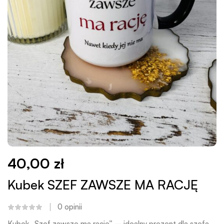
40,00
zł
Kubek SZEF ZAWSZE MA RACJĘ
0
opinii
Kubek „Szef zawsze ma rację” – idealny prezent dla szefa