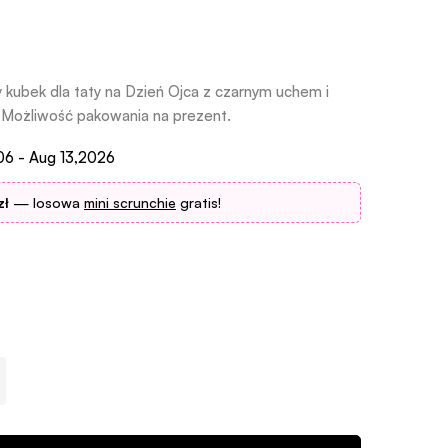
bek dla taty na Dzień Ojca z czarnym uchem i
Możliwość pakowania na prezent.
06 - Aug 13,2026
zł
— losowa
mini scrunchie
gratis!