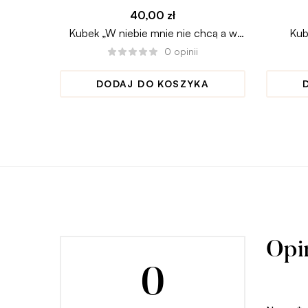
40,00
zł
Kubek „W niebie mnie nie chcą a w
Kub
piekle się boją”
0
opinii
DODAJ DO KOSZYKA
Opi
0