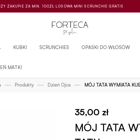
100ZŁ LOSOWA MINI SCRUNCHIE GRATIS
PRZY ZAKUPIE 
A
KUBKI
SCRUNCHIES
OPASKI DO WŁOSÓW
IEŃ MATKI
a
Produkty
Dzień Ojca
MÓJ TATA WYMIATA KUB
35,00
zł
MÓJ TATA W