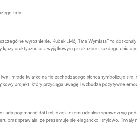
szego taty
a szczególne wyróżnienie. Kubek „Mój Tata Wymiata” to doskonały s
y łączy praktyczność z wyjątkowym przekazem i każdego dnia będ
wa i młode lwiątko na tle zachodzącego słońca symbolizuje siłę, 
tkowy projekt, który przyciąga uwagę i wzbudza pozytywne emoc
 posiada pojemność 330 ml, dzięki czemu idealnie sprawdzi się pod
u oraz sprawiają, że prezentuje się elegancko i stylowo. Trwały 