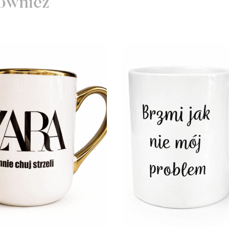
ównież