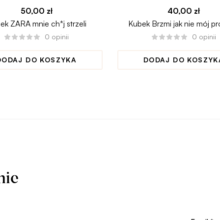
50,00
zł
40,00
zł
ek ZARA mnie ch*j strzeli
Kubek Brzmi jak nie mój p
0
opinii
0
opinii
DODAJ DO KOSZYKA
DODAJ DO KOSZYK
nie