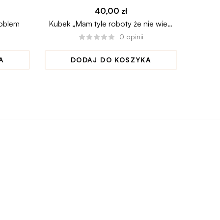
40,00
zł
roblem
Kubek „Mam tyle roboty że nie wiem
Kubek
co olać jako pierwsze”
0
opinii
A
DODAJ DO KOSZYKA