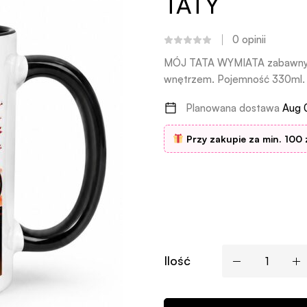
TATY
0
opinii
MÓJ TATA WYMIATA zabawny ku
wnętrzem. Pojemność 330ml. 
Planowana dostawa
Aug 
Przy zakupie za min. 100 
Ilość