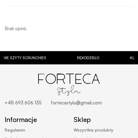
Brak opinii.
SZYTY SCRUNCHIES
RĘKODZIEŁO
KUBKI Z P
+48 693 606 135
fortecastylu@gmail.com
Informacje
Sklep
Regulamin
Wszystkie produkty