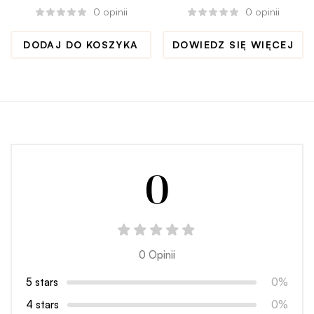
włosów MIDNIGHTDOTS
włosów LUXURY maxi
0
opinii
0
opinii
mini
DODAJ DO KOSZYKA
DOWIEDZ SIĘ WIĘCEJ
0
0 Opinii
5 stars
0%
4 stars
0%