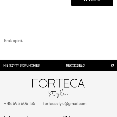
Brak opinii.
ZYTY SCRUNCHIES
RĘKODZIEŁO
KUBKI Z P
+48 693 606 135
fortecastylu@gmail.com