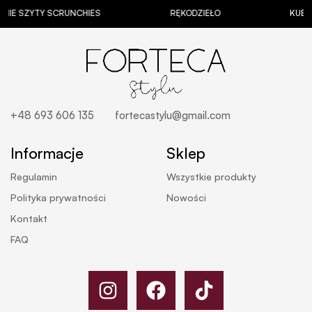
YTY SCRUNCHIES
RĘKODZIEŁO
KUBKI Z PE
+48 693 606 135
fortecastylu@gmail.com
Informacje
Sklep
Regulamin
Wszystkie produkty
Polityka prywatności
Nowości
Kontakt
FAQ