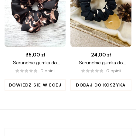
35,00
zł
24,00
zł
Scrunchie gumka do
Scrunchie gumka do
włosów LUXURY maxi
włosów MIDNIGHTDOTS
0
opinii
0
opinii
mini
DOWIEDZ SIĘ WIĘCEJ
DODAJ DO KOSZYKA