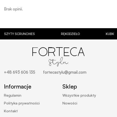
Brak opinii.
TY SCRUNCHIES
RĘKODZIEŁO
KUBKI Z PER
+48 693 606 135
fortecastylu@gmail.com
Informacje
Sklep
Regulamin
Wszystkie produkty
Polityka prywatności
Nowości
Kontakt