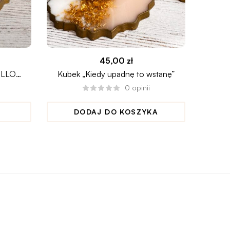
45,00
zł
ELLO
Kubek „Kiedy upadnę to wstanę”
Kub
0
opinii
DODAJ DO KOSZYKA