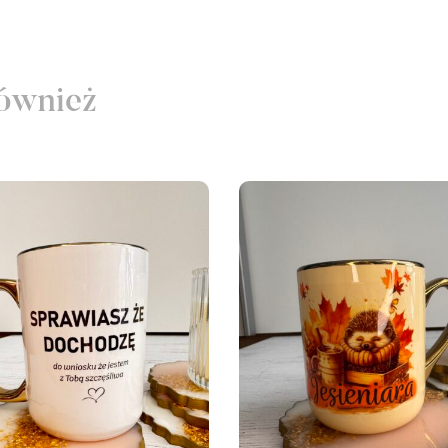
ównież