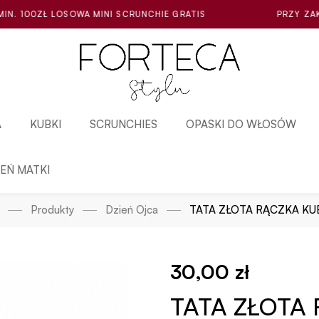
 SCRUNCHIE GRATIS
PRZY ZAKUPIE ZA MIN. 100ZŁ LO
A
KUBKI
SCRUNCHIES
OPASKI DO WŁOSÓW
IEŃ MATKI
Produkty
Dzień Ojca
TATA ZŁOTA RĄCZKA KU
30,00
zł
TATA ZŁOTA