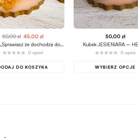
50,00
zł
45,00
zł
50,00
zł
„Sprawiasz że dochodzę do
Kubek JESIENIARA – H
wniosku..”
PUMPKIN
0
opinii
0
opinii
DODAJ DO KOSZYKA
WYBIERZ OPCJE