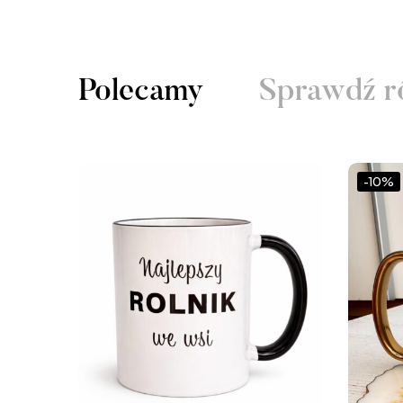
Polecamy
Sprawdź r
-10%