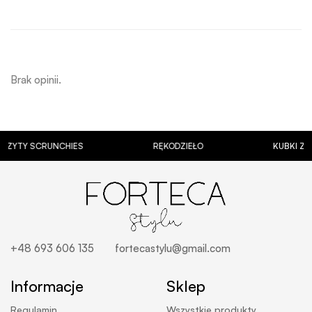
Brak opinii.
SCRUNCHIES
RĘKODZIEŁO
KUBKI Z PERSON
+48 693 606 135
fortecastylu@gmail.com
Informacje
Sklep
Regulamin
Wszystkie produkty