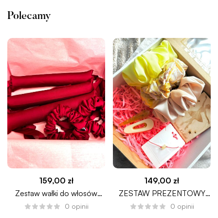
Polecamy
159,00
zł
149,00
zł
Zestaw wałki do włosów
ZESTAW PREZENTOWY
CLARET
BANANA SMOOTHIE
0
opinii
0
opinii
PREMIUM DZIEŃ KOBIET