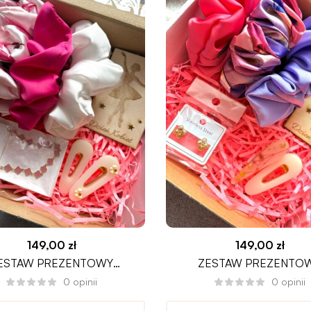
149,00
zł
149,00
zł
ESTAW PREZENTOWY
ZESTAW PREZENTO
LISSIMA PREMIUM DZIEŃ
PASTELOVE PREMIUM D
0
opinii
0
opinii
KOBIET
KOBIET