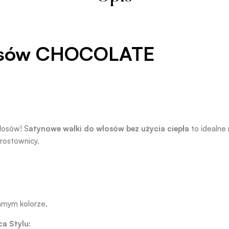
łosów CHOCOLATE
.
włosów! S
atynowe wałki do włosów bez użycia ciepła
to idealne 
prostownicy.
amym kolorze,
a Stylu: