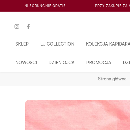
GRATIS
PRZY ZAKUPIE ZA MIN. 100ZŁ LOSOWA MINI SC
SKLEP
LU COLLECTION
KOLEKCJA KAPIBAR
NOWOŚCI
DZIEŃ OJCA
PROMOCJA
DZ
Strona główna