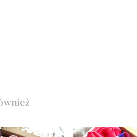
ównież