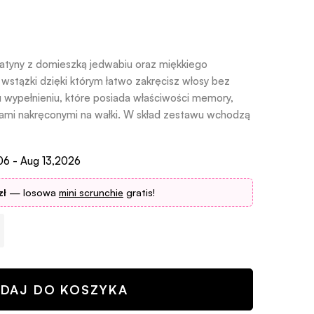
atyny z domieszką jedwabiu oraz miękkiego
wstążki dzięki którym łatwo zakręcisz włosy bez
u wypełnieniu, które posiada właściwości memory,
mi nakręconymi na wałki. W skład zestawu wchodzą
06 - Aug 13,2026
zł
— losowa
mini scrunchie
gratis!
DAJ DO KOSZYKA