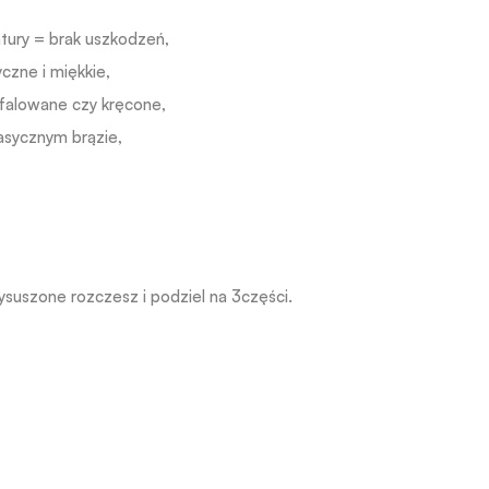
tury = brak uszkodzeń,
czne i miękkie,
falowane czy kręcone,
sycznym brązie,
ysuszone rozczesz i podziel na 3części.