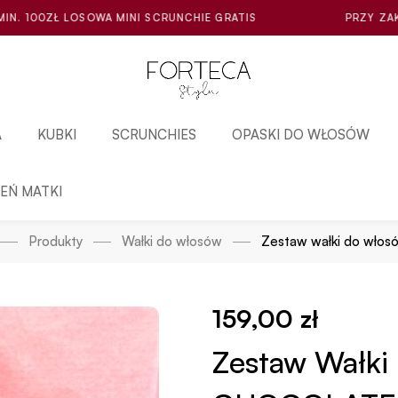
RUNCHIE GRATIS
PRZY ZAKUPIE ZA MIN. 100ZŁ LOSOW
A
KUBKI
SCRUNCHIES
OPASKI DO WŁOSÓW
IEŃ MATKI
Produkty
Wałki do włosów
Zestaw wałki do wł
159,00
zł
Zestaw Wałki