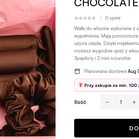
CHOCOLATE
0
opinii
Wałki do włosów wykonane z s
wypełnienia. Mają pomocnicze 
użycia ciepła. Dzięki miękkiem
możesz wygodnie spać z włosa
3papiloty i 2 mini scrunchie
Planowana dostawa
Aug 
Przy zakupie za min. 100 
Ilość
DO