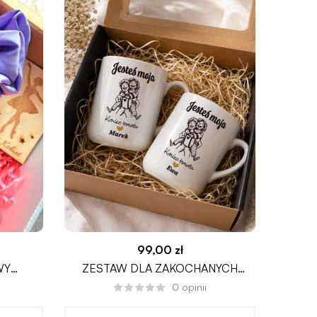
99,00
zł
WY
ZESTAW DLA ZAKOCHANYCH
ZEST
ZIEŃ
PERSONALIZOWANY
P
0
opinii