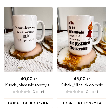
40,00
zł
45,00
zł
Kubek „Mam tyle roboty że
Kubek „Milcz jak do mnie
nie wiem co olać jako
mówisz” z Małą Mi
0
opinii
0
opinii
pierwsze”
DODAJ DO KOSZYKA
DODAJ DO KOSZYKA