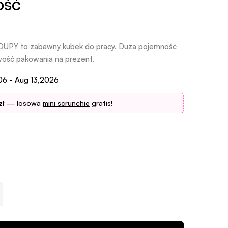
ość
PY to zabawny kubek do pracy. Duża pojemność
ość pakowania na prezent.
06 - Aug 13,2026
zł
— losowa
mini scrunchie
gratis!