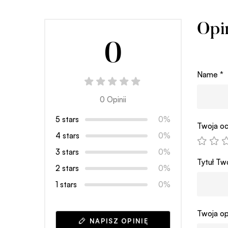
Opi
0
Name
*
0 Opinii
5 stars
0%
Twoja oc
4 stars
0%
3 stars
0%
Tytuł Two
2 stars
0%
1 stars
0%
Twoja op
NAPISZ OPINIĘ