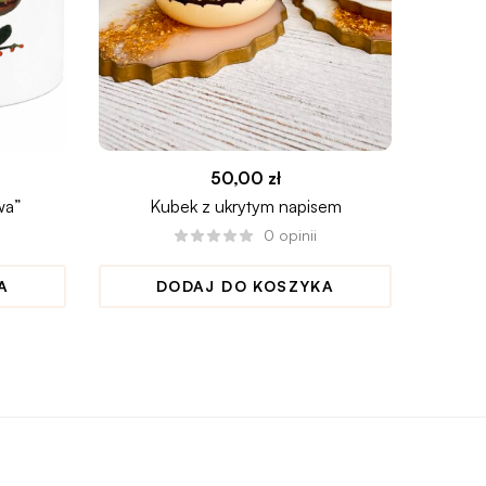
50,00
zł
wa”
Kubek z ukrytym napisem
K
0
opinii
A
DODAJ DO KOSZYKA