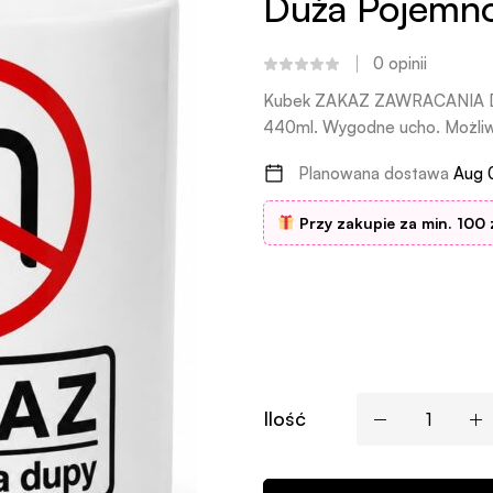
Duża Pojemn
0
opinii
Kubek ZAKAZ ZAWRACANIA DU
440ml. Wygodne ucho. Możliw
Planowana dostawa
Aug 
Przy zakupie za min. 100 
Ilość