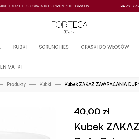
INI SCRUNCHIE GRATIS
PRZY ZAKUPIE ZA MIN. 100ZŁ 
A
KUBKI
SCRUNCHIES
OPASKI DO WŁOSÓW
IEŃ MATKI
Produkty
Kubki
Kubek ZAKAZ ZAWRACANIA DUPY
40,00
zł
Kubek ZAKA