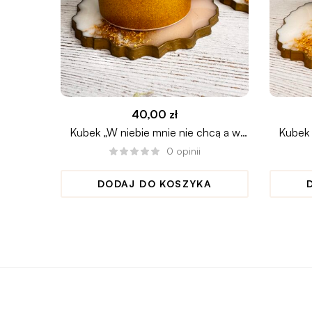
40,00
zł
Kubek „W niebie mnie nie chcą a w
Kubek 
piekle się boją”
0
opinii
DODAJ DO KOSZYKA