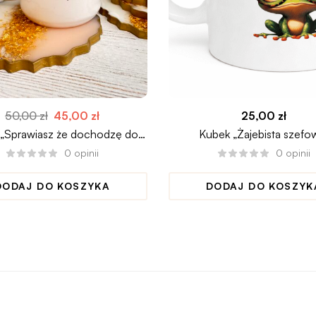
50,00
zł
45,00
zł
25,00
zł
„Sprawiasz że dochodzę do
Kubek „Żajebista szefo
wniosku..”
0
opinii
0
opinii
DODAJ DO KOSZYKA
DODAJ DO KOSZYK