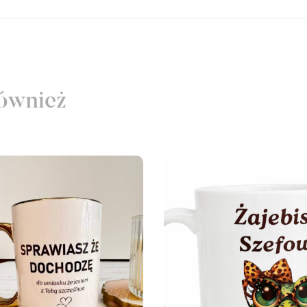
ównież