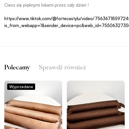
Ciesz się pięknymi lokami przez cały dzień !
https://www.tiktok.com/@fortecastylu/video/75636718597
is_from_webapp=1&sender_device=pc&web_id=755063273
Polecamy
Sprawdź również
Wyprzedane