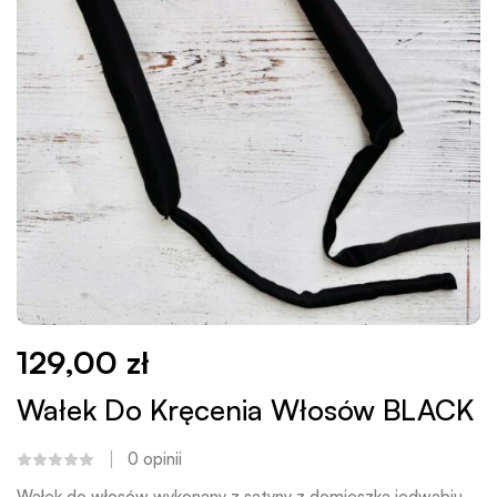
129,00
zł
Wałek Do Kręcenia Włosów BLACK
0
opinii
Wałek do włosów wykonany z satyny z domieszką jedwabiu