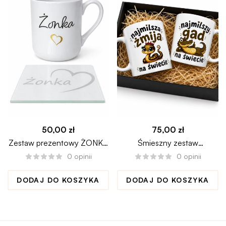
50,00
zł
75,00
zł
Zestaw prezentowy ŻONKA
Śmieszny zestaw
kubek + podkładka
prezentowy dla pary
0
opinii
0
opinii
DODAJ DO KOSZYKA
DODAJ DO KOSZYKA